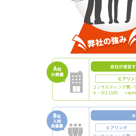
自社が運営す
ヒアリン
コンサルティング費／0
４・＠3.15円
※制作
ヒアリング
コンサルティング費／０円