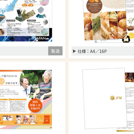
製造
仕様：
A4／16P