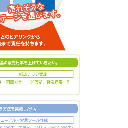
品の販売比率を上げていきたい。
折込チラシ実施
B４・両面カラー・10万部、折込費用／B
行う方法を実施したい。
ニューアル・営業ツール作成
000円、下層ページ15ｐ／＠12,000円）