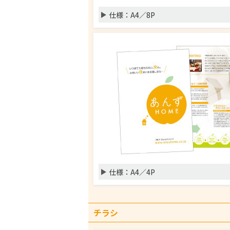
仕様：
A4／8P
仕様：
A4／4P
チラシ