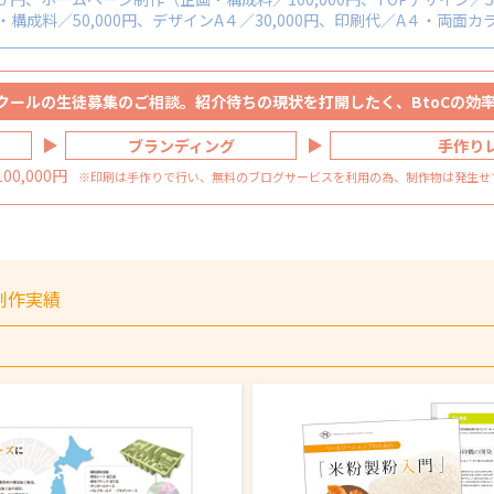
成料／50,000円、デザインA４／30,000円、印刷代／A４・両面カラー
クールの生徒募集のご相談。紹介待ちの現状を打開したく、BtoCの効
ブランディング
手作り
0,000円
※印刷は手作りで行い、無料のブログサービスを利用の為、制作物は発生せ
制作実績