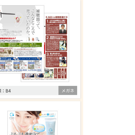
メガネ
様：
B4