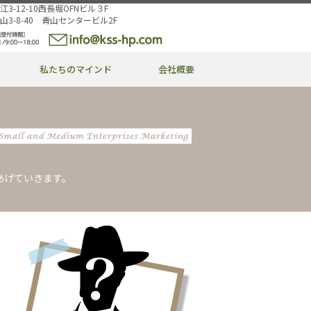
江3-12-10西長堀OFNビル３F
青山3-8-40 青山センタービル2F
私たちのマインド
会社概要
あげていきます。