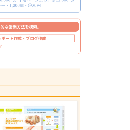
・1,000部・＠20円
率的な営業方法を模索。
レポート作成・ブログ作成
ず