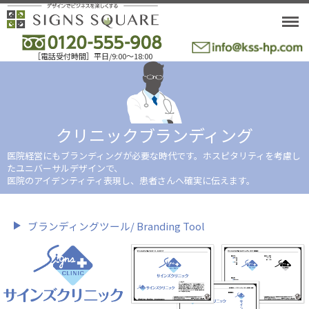
M
［電話受付時間］平日/9:00〜18:00
クリニックブランディング
医院経営にもブランディングが必要な時代です。ホスピタリティを考慮し
たユニバーサルデザインで、
医院のアイデンティティ表現し、患者さんへ確実に伝えます。
ブランディングツール/ Branding Tool