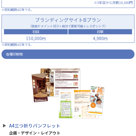
※3年目から月額10,000円
※契約期間は2年です。
ブランディングサイトBプラン
（独自ドメイン＋SEO＋自分で更新可能＋レスポンシブ）
初回
月額
150,000
4,980
円
円
※契約期間は2年です。
各種印刷物
A4三つ折りパンフレット
企画・デザイン・レイアウト