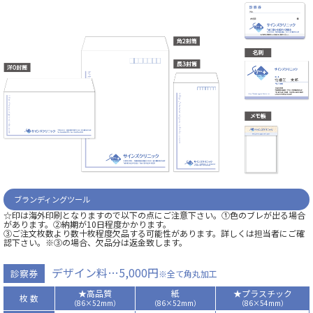
ブランディングツール
☆印は海外印刷となりますので以下の点にご注意下さい。①色のブレが出る場合
があります。②納期が10日程度かかります。
③ご注文枚数より数十枚程度欠品する可能性があります。詳しくは担当者にご確
認下さい。※③の場合、欠品分は返金致します。
デザイン料…5,000円
診察券
※全て角丸加工
★高品質
紙
★プラスチック
枚 数
（86×52mm）
（86×52mm）
（86×54mm）