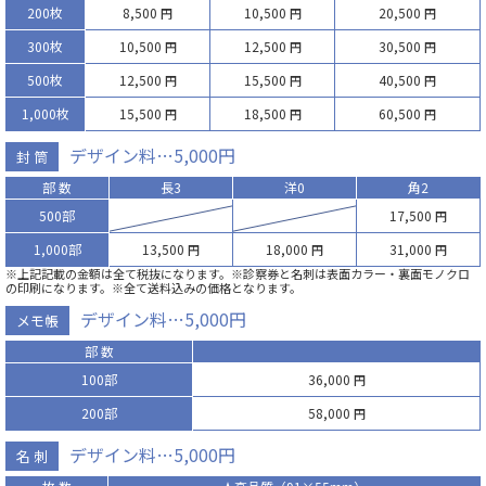
200枚
8,500
10,500
20,500
円
円
円
300枚
10,500
12,500
30,500
円
円
円
500枚
12,500
15,500
40,500
円
円
円
1,000枚
15,500
18,500
60,500
円
円
円
デザイン料…5,000円
封 筒
部 数
長3
洋0
角2
500部
17,500
円
1,000部
13,500
18,000
31,000
円
円
円
※上記記載の金額は全て税抜になります。※診察券と名刺は表面カラー・裏面モノクロ
の印刷になります。※全て送料込みの価格となります。
デザイン料…5,000円
メモ帳
部 数
100部
36,000
円
200部
58,000
円
デザイン料…5,000円
名 刺