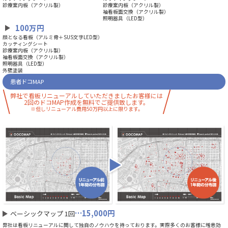
診療案内板（アクリル製）
診療案内板（アクリル製）
袖看板面交換（アクリル製）
照明器具（LED型）
100万円
顔となる看板（アルミ骨＋SUS文字LED型）
カッティングシート
診療案内板（アクリル製）
袖看板面交換（アクリル製）
照明器具（LED型）
外壁塗装
患者ドコMAP
弊社で看板リニューアルしていただきましたお客様には
2回のドコMAP作成を無料でご提供致します。
※但しリニューアル費用50万円以上に限ります。
…15,000円
ベーシックマップ 1回
弊社は看板リニューアルに関して独自のノウハウを持っております。実際多くのお客様に増患効