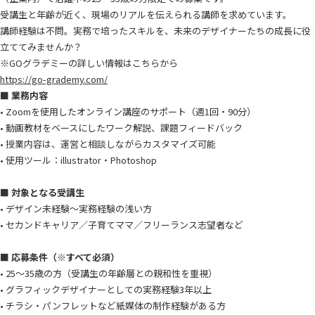
受講生と年齢が近く、現場のリアルを伝えられる講師を求めています。
講師経験は不問。実務で培ったスキルを、未来のデザイナーたちの成長に役
立ててみませんか？
※GOグラデミーの詳しい情報はこちらから
https://go-grademy.com/
■ 業務内容
• Zoomを使用したオンライン講座のサポート（週1回・90分）
• 動画教材をベースにしたワーク解説、課題フィードバック
• 授業内容は、運営と相談しながらカスタマイズ可能
• 使用ツール：illustrator・Photoshop
■ 対象となる受講生
• デザイン未経験〜実務経験の浅い方
• セカンドキャリア／子育てママ／フリーランス志望者など
■ 応募条件（※すべて必須）
• 25〜35歳の方（受講生の年齢層との親和性を重視）
• グラフィックデザイナーとしての実務経験3年以上
• チラシ・パンフレットなど紙媒体の制作経験がある方