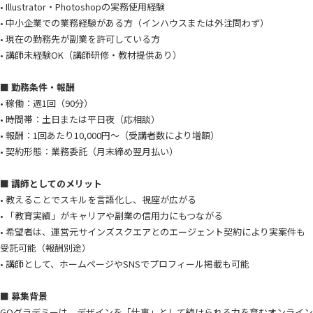
• Illustrator・Photoshopの実務使用経験
• 中小企業での業務経験がある方（インハウスまたは外注問わず）
• 現在の勤務先が副業を許可している方
• 講師未経験OK（講師研修・教材提供あり）
■ 勤務条件・報酬
• 稼働：週1回（90分）
• 時間帯：土日または平日夜（応相談）
• 報酬：1回あたり10,000円〜（受講者数により増額）
• 契約形態：業務委託（月末締め翌月払い）
■ 講師としてのメリット
• 教えることでスキルを言語化し、視座が広がる
• 「教育実績」がキャリアや副業の信用力にもつながる
• 希望者は、運営元サインズスクエアとのエージェント契約により実案件も
受託可能（報酬別途）
• 講師として、ホームページやSNSでプロフィール掲載も可能
■ 募集背景
GOグラデミーは、デザインを「仕事」として続けられる力を育むオンライン