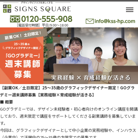
M
［電話受付時間］平日/9:00〜18:00
【副業OK／土日限定】25〜35歳のグラフィックデザイナー限定！GOグラ
デミー週末講師募集【実務経験×育成経験が活きる】
■ 概要
GOグラデミーでは、デザイン未経験者・初心者向けのオンライン講座を開講
しており、週末限定で講座をサポートしてくださる副業講師を募集していま
す。
今回は、グラフィックデザイナーとして中小企業の実務経験や、インハウス
（企業内）で活躍中の25〜35歳の方限定での募集です。