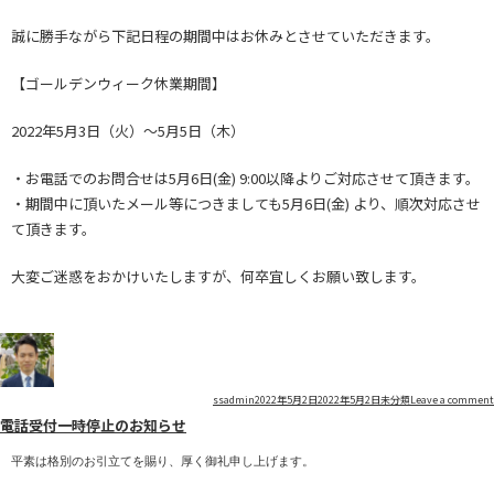
誠に勝手ながら下記日程の期間中はお休みとさせていただきます。
【ゴールデンウィーク休業期間】
2022年5月3日（火）～5月5日（木）
・お電話でのお問合せは5月6日(金) 9:00以降よりご対応させて頂きます。
・期間中に頂いたメール等につきましても5月6日(金) より、順次対応させ
て頂きます。
大変ご迷惑をおかけいたしますが、何卒宜しくお願い致します。
Author
Posted
Categories
ssadmin
2022年5月2日
2022年5月2日
未分類
Leave a comment
電話受付一時停止のお知らせ
on
平素は格別のお引立てを賜り、厚く御礼申し上げます。