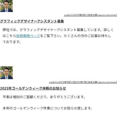
Author
Posted
Categories
ssadmin
2024年8月12日
未分類
Leave a comment
グラフィックデザイナーアシスタント募集
on
弊社では、グラフィックデザイナーアシスタント募集しています。詳しく
はこちら
採用専用ページ
をご覧下さい。たくさんの方のご応募お待ちし
ております。
Author
Posted
Categories
ssadmin
2024年5月31日
2024年7月2日
未分類
Leave a comment
2023年ゴールデンウィーク休暇のお知らせ
on
平素は格別のご愛顧くださり、ありがとうございます。
本年のゴールデンウィーク休業についてお知らせ致します。