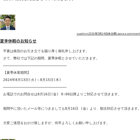
Author
Posted
Categories
ssadmin
2026年5月14日
未分類
Leave a comment
夏季休暇のお知らせ
on
平素は格別のお引き立てを賜り厚く御礼申し上げます。

さて、弊社では下記の期間、夏季休暇とさせていただきます。

—————————————————————————————

【夏季休業期間】

2024年8月13日(火)～8月15日(木)

—————————————————————————————

お電話でのお問合せは8月16日(金) 9:00以降よりご対応させて頂きます。

期間中に頂いたメール等につきましても8月16日 (金）より、順次対応させて頂きます。
大変ご迷惑をおかけ致しますが、何卒よろしくお願い申し上げます。